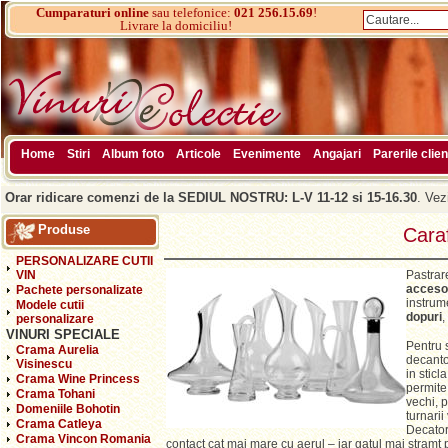
Cumparaturi online
sau telefonice:
021 256.15.69
!
Livrare la domiciliu!
Home
Stiri
Album foto
Articole
Evenimente
Angajari
Parerile clien
Orar ridicare comenzi de la SEDIUL NOSTRU: L-V 11-12 si 15-16.30
. Vez
Produse
Cara
PERSONALIZARE CUTII
VIN
Pastrare
accesor
Pachete personalizate
instrum
Modele cutii
dopuri
,
personalizare
VINURI SPECIALE
Pentru 
Crama Aurelia
decantor
Visinescu
in stic
Crama Wine Princess
permite 
Crama Tohani
vechi, 
Domeniile Bohotin
turnarii
Crama Catleya
Decator
Crama Vincon Romania
contact cat mai mare cu aerul – iar gatul mai stramt