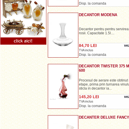
Disp. la comanda
DECANTOR MODENA
Decantor pentru pentru servirea 
rosii. Capacitate 1.5l....
84,70 LEI
vez
TVA inclus
Disp. la comanda
DECANTOR TWISTER 375 
600
Procesul de aerare este obtinut
etape, prima prin turnarea vinulu
sticla in decantor ia...
145,20 LEI
vez
TVA inclus
Disp. la comanda
DECANTER DELUXE FANC