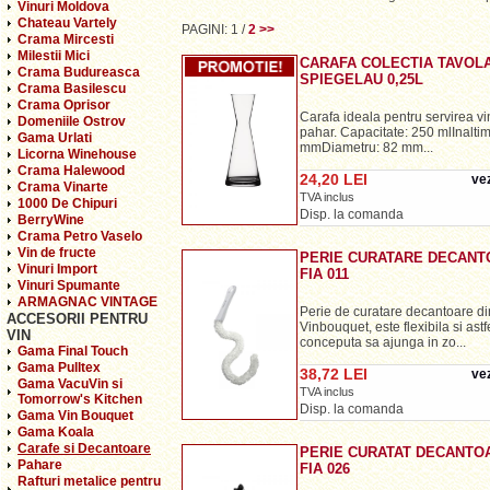
Vinuri Moldova
Chateau Vartely
PAGINI:
1
/
2
>>
Crama Mircesti
Milestii Mici
CARAFA COLECTIA TAVOL
Crama Budureasca
SPIEGELAU 0,25L
Crama Basilescu
Crama Oprisor
Carafa ideala pentru servirea vin
Domeniile Ostrov
pahar. Capacitate: 250 mlInalti
Gama Urlati
mmDiametru: 82 mm...
Licorna Winehouse
Crama Halewood
24,20 LEI
vez
Crama Vinarte
TVA inclus
1000 De Chipuri
Disp. la comanda
BerryWine
Crama Petro Vaselo
Vin de fructe
PERIE CURATARE DECANT
Vinuri Import
FIA 011
Vinuri Spumante
ARMAGNAC VINTAGE
Perie de curatare decantoare d
ACCESORII PENTRU
Vinbouquet, este flexibila si astf
VIN
conceputa sa ajunga in zo...
Gama Final Touch
Gama Pulltex
38,72 LEI
vez
Gama VacuVin si
TVA inclus
Tomorrow's Kitchen
Disp. la comanda
Gama Vin Bouquet
Gama Koala
Carafe si Decantoare
PERIE CURATAT DECANTO
Pahare
FIA 026
Rafturi metalice pentru