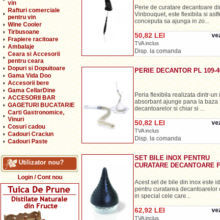
vin
Perie de curatare decantoare d
Rafturi comerciale
Vinbouquet, este flexibila si astf
pentru vin
conceputa sa ajunga in zo...
Wine Cooler
Tirbusoane
50,82 LEI
vez
Frapiere racitoare
TVA inclus
Ambalaje
Disp. la comanda
Ceara si Accesorii
pentru ceara
Dopuri si Dopuitoare
PERIE DECANTOR PL 109-4
Gama Vida Doo
Accesorii bere
Gama CellarDine
Peria flexibila realizata dintr-un
ACCESORII BAR
absorbant ajunge pana la baza
GAGETURI BUCATARIE
decantoarelor si chiar si ...
Carti Gastronomice,
Vinuri
50,82 LEI
vez
Cosuri cadou
TVA inclus
Cadouri Craciun
Disp. la comanda
Cadouri Paste
SET BILE INOX PENTRU
Utilizator nou?
CURATARE DECANTOARE FI
Login / Cont nou
Acest set de bile din inox este i
pentru curatarea decantoarelor d
in special cele care...
62,92 LEI
vez
TVA inclus