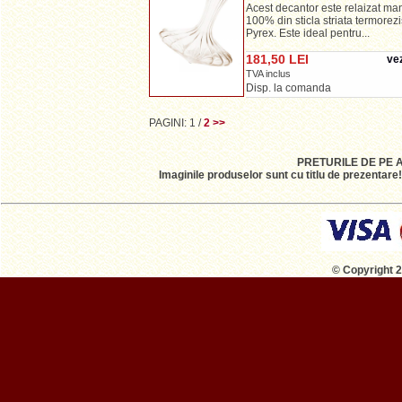
Acest decantor este relaizat ma
100% din sticla striata termorez
Pyrex. Este ideal pentru...
181,50 LEI
vez
TVA inclus
Disp. la comanda
PAGINI:
1
/
2
>>
PRETURILE DE PE 
Imaginile produselor sunt cu titlu de prezentare
© Copyright 2