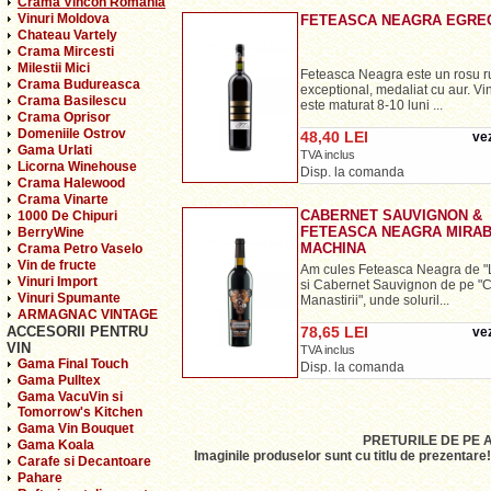
Crama Vincon Romania
Vinuri Moldova
FETEASCA NEAGRA EGRE
Chateau Vartely
Crama Mircesti
Milestii Mici
Feteasca Neagra este un rosu r
Crama Budureasca
exceptional, medaliat cu aur. Vi
Crama Basilescu
este maturat 8-10 luni ...
Crama Oprisor
Domeniile Ostrov
48,40 LEI
vez
Gama Urlati
TVA inclus
Licorna Winehouse
Disp. la comanda
Crama Halewood
Crama Vinarte
CABERNET SAUVIGNON &
1000 De Chipuri
FETEASCA NEAGRA MIRAB
BerryWine
MACHINA
Crama Petro Vaselo
Vin de fructe
Am cules Feteasca Neagra de "L
Vinuri Import
si Cabernet Sauvignon de pe "C
Vinuri Spumante
Manastirii", unde soluril...
ARMAGNAC VINTAGE
ACCESORII PENTRU
78,65 LEI
vez
VIN
TVA inclus
Gama Final Touch
Disp. la comanda
Gama Pulltex
Gama VacuVin si
Tomorrow's Kitchen
Gama Vin Bouquet
PRETURILE DE PE 
Gama Koala
Imaginile produselor sunt cu titlu de prezentare
Carafe si Decantoare
Pahare