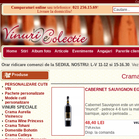
Cr
Cumparaturi online
sau telefonice:
021 256.15.69
!
Livrare la domiciliu!
Home
Stiri
Album foto
Articole
Evenimente
Angajari
Parerile clien
Orar ridicare comenzi de la SEDIUL NOSTRU: L-V 11-12 si 15-16.30
. Vez
Produse
Crama
PERSONALIZARE CUTII
VIN
CABERNET SAUVIGNON E
Pachete personalizate
Modele cutii
personalizare
Cabernet Sauvignon este un vi
VINURI SPECIALE
"muncit" - petrece 4-6 luni la ma
Crama Aurelia
barrique, apoi o perioada ...
Visinescu
Crama Wine Princess
48,40 LEI
vez
Crama Tohani
TVA inclus
Domeniile Bohotin
Disp. la comanda
Crama Catleya