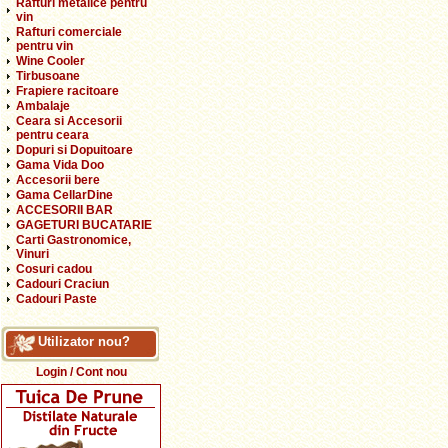
Rafturi metalice pentru
vin
Rafturi comerciale
pentru vin
Wine Cooler
Tirbusoane
Frapiere racitoare
Ambalaje
Ceara si Accesorii
pentru ceara
Dopuri si Dopuitoare
Gama Vida Doo
Accesorii bere
Gama CellarDine
ACCESORII BAR
GAGETURI BUCATARIE
Carti Gastronomice,
Vinuri
Cosuri cadou
Cadouri Craciun
Cadouri Paste
Utilizator nou?
Login / Cont nou