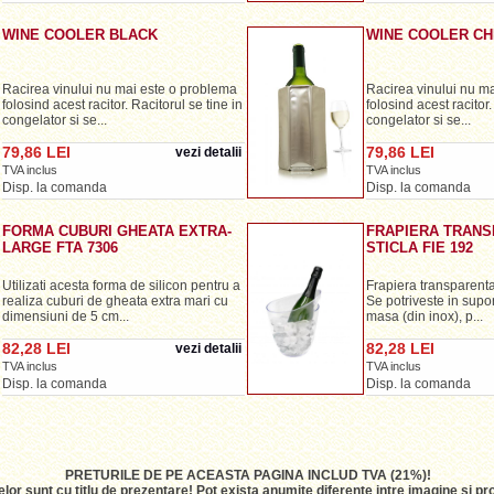
WINE COOLER BLACK
WINE COOLER C
Racirea vinului nu mai este o problema
Racirea vinului nu m
folosind acest racitor. Racitorul se tine in
folosind acest racitor.
congelator si se...
congelator si se...
79,86 LEI
79,86 LEI
vezi detalii
TVA inclus
TVA inclus
Disp. la comanda
Disp. la comanda
FORMA CUBURI GHEATA EXTRA-
FRAPIERA TRANS
LARGE FTA 7306
STICLA FIE 192
Utilizati acesta forma de silicon pentru a
Frapiera transparenta 
realiza cuburi de gheata extra mari cu
Se potriveste in supor
dimensiuni de 5 cm...
masa (din inox), p...
82,28 LEI
82,28 LEI
vezi detalii
TVA inclus
TVA inclus
Disp. la comanda
Disp. la comanda
PRETURILE DE PE ACEASTA PAGINA INCLUD TVA (21%)!
lor sunt cu titlu de prezentare! Pot exista anumite diferente intre imagine si 