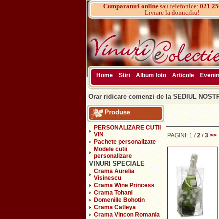
Cumparaturi online
sau telefonice:
021 25
Livrare la domiciliu!
Home
Stiri
Album foto
Articole
Eveni
Orar ridicare comenzi de la SEDIUL NOSTRU
Produse
PERSONALIZARE CUTII
VIN
PAGINI:
1
/
2
/
3
>>
Pachete personalizate
Modele cutii
personalizare
VINURI SPECIALE
Crama Aurelia
Visinescu
Crama Wine Princess
Crama Tohani
Domeniile Bohotin
Crama Catleya
Crama Vincon Romania