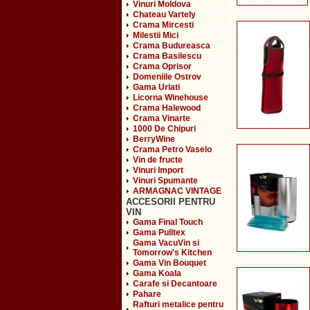
Vinuri Moldova
Chateau Vartely
Crama Mircesti
Milestii Mici
Crama Budureasca
Crama Basilescu
Crama Oprisor
Domeniile Ostrov
Gama Urlati
Licorna Winehouse
Crama Halewood
Crama Vinarte
1000 De Chipuri
BerryWine
Crama Petro Vaselo
Vin de fructe
Vinuri Import
Vinuri Spumante
ARMAGNAC VINTAGE
ACCESORII PENTRU
VIN
Gama Final Touch
Gama Pulltex
Gama VacuVin si
Tomorrow's Kitchen
Gama Vin Bouquet
Gama Koala
Carafe si Decantoare
Pahare
Rafturi metalice pentru