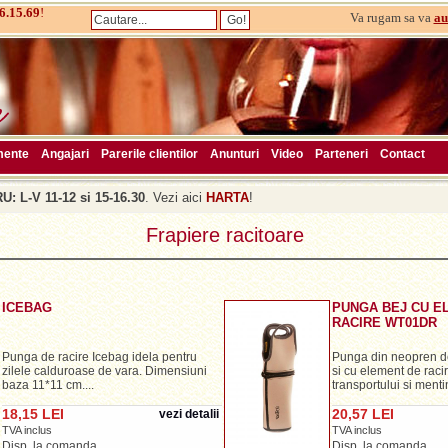
6.15.69
!
Va rugam sa va
au
mente
Angajari
Parerile clientilor
Anunturi
Video
Parteneri
Contact
: L-V 11-12 si 15-16.30
. Vezi aici
HARTA
!
Frapiere racitoare
ICEBAG
PUNGA BEJ CU E
RACIRE WT01DR
Punga de racire Icebag idela pentru
Punga din neopren de
zilele calduroase de vara. Dimensiuni
si cu element de raci
baza 11*11 cm....
transportului si mentin
18,15 LEI
20,57 LEI
vezi detalii
TVA inclus
TVA inclus
Disp. la comanda
Disp. la comanda