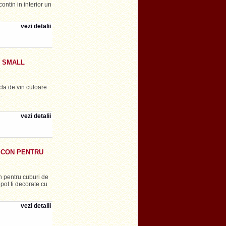
contin in interior un
vezi detalii
 SMALL
cla de vin culoare
.
vezi detalii
LICON PENTRU
on pentru cuburi de
pot fi decorate cu
vezi detalii