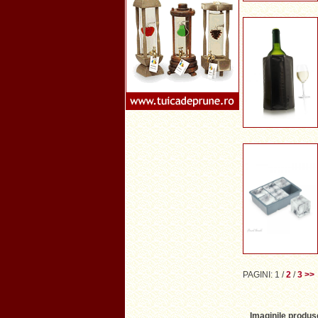
PAGINI:
1
/
2
/
3
>>
Imaginile produse