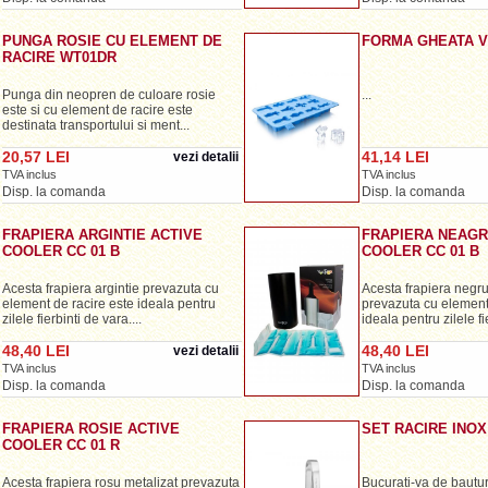
PUNGA ROSIE CU ELEMENT DE
FORMA GHEATA V
RACIRE WT01DR
Punga din neopren de culoare rosie
...
este si cu element de racire este
destinata transportului si ment...
20,57 LEI
41,14 LEI
vezi detalii
TVA inclus
TVA inclus
Disp. la comanda
Disp. la comanda
FRAPIERA ARGINTIE ACTIVE
FRAPIERA NEAGR
COOLER CC 01 B
COOLER CC 01 B
Acesta frapiera argintie prevazuta cu
Acesta frapiera negru
element de racire este ideala pentru
prevazuta cu element 
zilele fierbinti de vara....
ideala pentru zilele fie
48,40 LEI
48,40 LEI
vezi detalii
TVA inclus
TVA inclus
Disp. la comanda
Disp. la comanda
FRAPIERA ROSIE ACTIVE
SET RACIRE INOX
COOLER CC 01 R
Acesta frapiera rosu metalizat prevazuta
Bucurati-va de bauturi