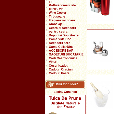
vin
Rafturi comerciale
pentru vin
Wine Cooler
Tirbusoane
Frapiere racitoare
Ambalaje
Ceara si Accesorii
pentru ceara
Dopuri si Dopuitoare
Gama Vida Doo
Accesorii bere
Gama CellarDine
ACCESORII BAR
GAGETURI BUCATARIE
Carti Gastronomice,
Vinuri
Cosuri cadou
Cadouri Craciun
Cadouri Paste
Utilizator nou?
Login / Cont nou