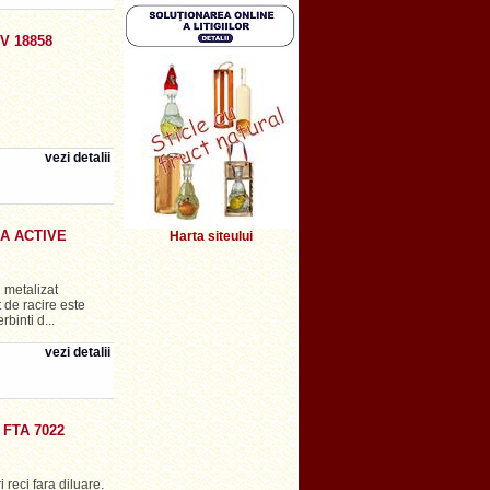
V 18858
vezi detalii
A ACTIVE
Harta siteului
 metalizat
de racire este
rbinti d...
vezi detalii
 FTA 7022
 reci fara diluare.