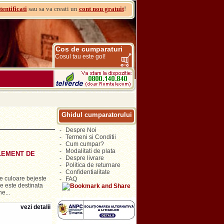
tentificati
sau sa va creati un
cont nou gratuit
!
Cos de cumparaturi
Cosul tau este gol!
Ghidul cumparatorului
-
Despre Noi
-
Termeni si Conditii
-
Cum cumpar?
-
Modalitati de plata
LEMENT DE
-
Despre livrare
-
Politica de returnare
-
Confidentialitate
 culoare bejeste
-
FAQ
re este destinata
e...
vezi detalii