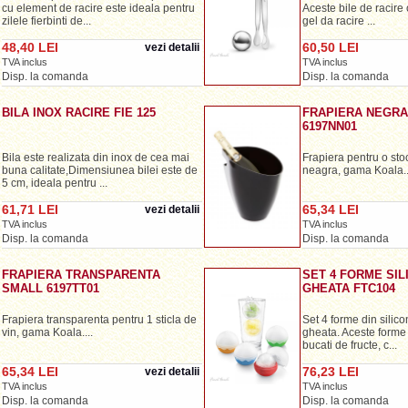
cu element de racire este ideala pentru
Aceste bile de racire 
zilele fierbinti de...
gel da racire ...
48,40 LEI
60,50 LEI
vezi detalii
TVA inclus
TVA inclus
Disp. la comanda
Disp. la comanda
BILA INOX RACIRE FIE 125
FRAPIERA NEGRA
6197NN01
Bila este realizata din inox de cea mai
Frapiera pentru o sto
buna calitate,Dimensiunea bilei este de
neagra, gama Koala..
5 cm, ideala pentru ...
61,71 LEI
65,34 LEI
vezi detalii
TVA inclus
TVA inclus
Disp. la comanda
Disp. la comanda
FRAPIERA TRANSPARENTA
SET 4 FORME SI
SMALL 6197TT01
GHEATA FTC104
Frapiera transparenta pentru 1 sticla de
Set 4 forme din silic
vin, gama Koala....
gheata. Aceste forme 
bucati de fructe, c...
65,34 LEI
76,23 LEI
vezi detalii
TVA inclus
TVA inclus
Disp. la comanda
Disp. la comanda