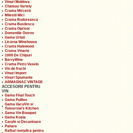
Vinuri Moldova
Chateau Vartely
Crama Mircesti
Milestii Mici
Crama Budureasca
Crama Basilescu
Crama Oprisor
Domeniile Ostrov
Gama Urlati
Licorna Winehouse
Crama Halewood
Crama Vinarte
1000 De Chipuri
BerryWine
Crama Petro Vaselo
Vin de fructe
Vinuri Import
Vinuri Spumante
ARMAGNAC VINTAGE
ACCESORII PENTRU
VIN
Gama Final Touch
Gama Pulltex
Gama VacuVin si
Tomorrow's Kitchen
Gama Vin Bouquet
Gama Koala
Carafe si Decantoare
Pahare
Rafturi metalice pentru