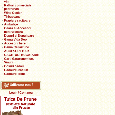
vin
Rafturi comerciale
pentru vin
Wine Cooler
Tirbusoane
Frapiere racitoare
Ambalaje
Ceara si Accesorii
pentru ceara
Dopuri si Dopuitoare
Gama Vida Doo
Accesorii bere
Gama CellarDine
ACCESORII BAR
GAGETURI BUCATARIE
Carti Gastronomice,
Vinuri
Cosuri cadou
Cadouri Craciun
Cadouri Paste
Utilizator nou?
Login / Cont nou