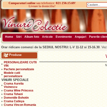
Cumparaturi online
sau telefonice:
021 256.15.69
!
Livrare la domiciliu!
Home
Stiri
Album foto
Articole
Evenimente
Angajari
Parerile clien
Orar ridicare comenzi de la SEDIUL NOSTRU: L-V 11-12 si 15-16.30
. Vez
Produse
PERSONALIZARE CUTII
N
VIN
Pachete personalizate
Modele cutii
personalizare
VINURI SPECIALE
Crama Aurelia
Visinescu
Crama Wine Princess
Crama Tohani
Domeniile Bohotin
Crama Catleya
Crama Vincon Romania