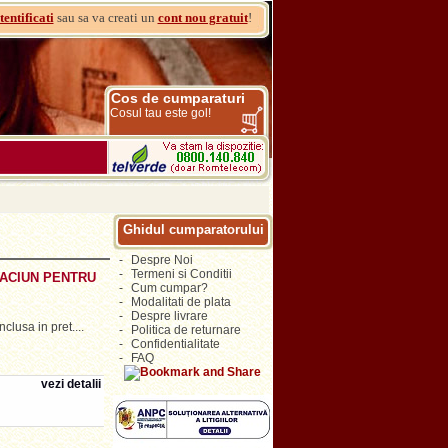
tentificati
sau sa va creati un
cont nou gratuit
!
Cos de cumparaturi
Cosul tau este gol!
Ghidul cumparatorului
-
Despre Noi
-
Termeni si Conditii
ACIUN PENTRU
-
Cum cumpar?
-
Modalitati de plata
-
Despre livrare
nclusa in pret....
-
Politica de returnare
-
Confidentialitate
-
FAQ
vezi detalii