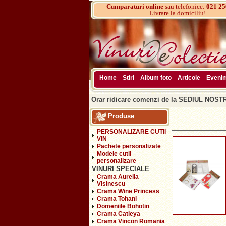
Cumparaturi online
sau telefonice:
021 25
Livrare la domiciliu!
Home
Stiri
Album foto
Articole
Eveni
Orar ridicare comenzi de la SEDIUL NOSTRU
Produse
PERSONALIZARE CUTII
VIN
Pachete personalizate
Modele cutii
personalizare
VINURI SPECIALE
Crama Aurelia
Visinescu
Crama Wine Princess
Crama Tohani
Domeniile Bohotin
Crama Catleya
Crama Vincon Romania