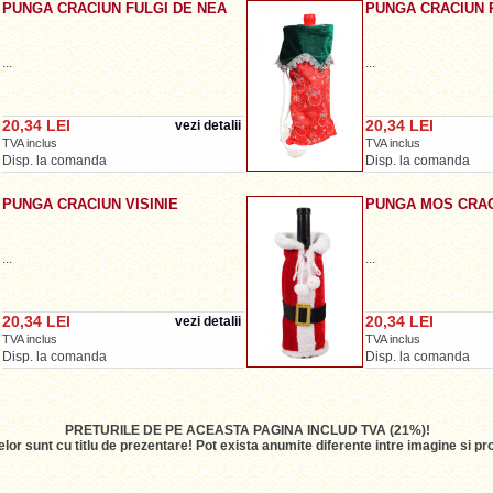
PUNGA CRACIUN FULGI DE NEA
PUNGA CRACIUN 
...
...
20,34 LEI
20,34 LEI
vezi detalii
TVA inclus
TVA inclus
Disp. la comanda
Disp. la comanda
PUNGA CRACIUN VISINIE
PUNGA MOS CRA
...
...
20,34 LEI
20,34 LEI
vezi detalii
TVA inclus
TVA inclus
Disp. la comanda
Disp. la comanda
PRETURILE DE PE ACEASTA PAGINA INCLUD TVA (21%)!
lor sunt cu titlu de prezentare! Pot exista anumite diferente intre imagine si 