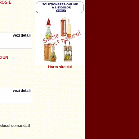
ROSIE
vezi detalii
CIUN
Harta siteului
vezi detalii
produsul comandat!