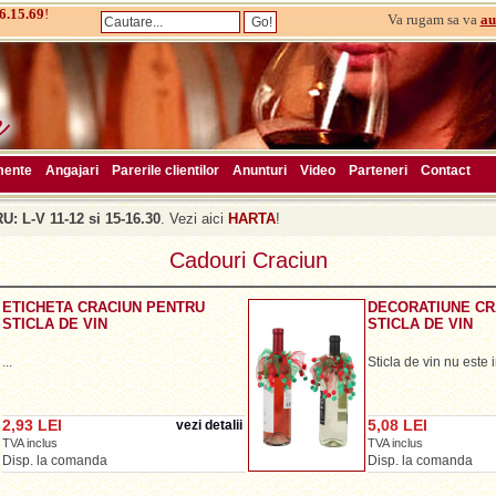
6.15.69
!
Va rugam sa va
au
mente
Angajari
Parerile clientilor
Anunturi
Video
Parteneri
Contact
: L-V 11-12 si 15-16.30
. Vezi aici
HARTA
!
Cadouri Craciun
ETICHETA CRACIUN PENTRU
DECORATIUNE CR
STICLA DE VIN
STICLA DE VIN
...
Sticla de vin nu este i
2,93 LEI
5,08 LEI
vezi detalii
TVA inclus
TVA inclus
Disp. la comanda
Disp. la comanda