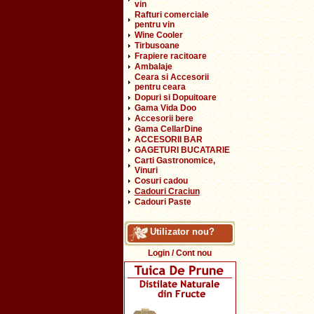
vin
Rafturi comerciale
pentru vin
Wine Cooler
Tirbusoane
Frapiere racitoare
Ambalaje
Ceara si Accesorii
pentru ceara
Dopuri si Dopuitoare
Gama Vida Doo
Accesorii bere
Gama CellarDine
ACCESORII BAR
GAGETURI BUCATARIE
Carti Gastronomice,
Vinuri
Cosuri cadou
Cadouri Craciun
Cadouri Paste
Utilizator nou?
Login / Cont nou