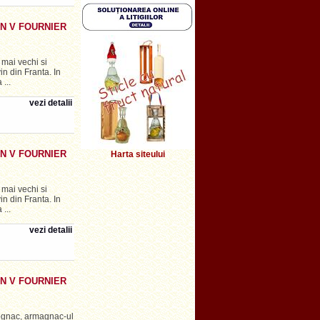
N V FOURNIER
mai vechi si
vin din Franta. In
...
vezi detalii
N V FOURNIER
Harta siteului
mai vechi si
vin din Franta. In
...
vezi detalii
N V FOURNIER
ognac, armagnac-ul