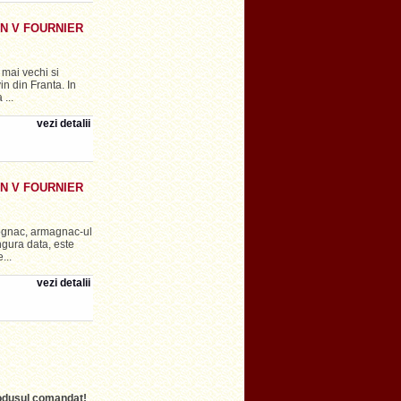
N V FOURNIER
mai vechi si
vin din Franta. In
...
vezi detalii
N V FOURNIER
ognac, armagnac-ul
ingura data, este
...
vezi detalii
produsul comandat!