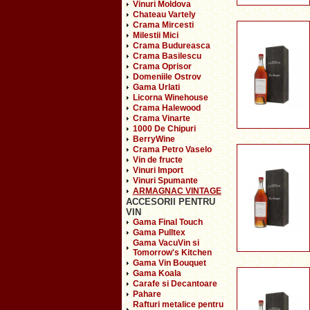
Vinuri Moldova
Chateau Vartely
Crama Mircesti
Milestii Mici
Crama Budureasca
Crama Basilescu
Crama Oprisor
Domeniile Ostrov
Gama Urlati
Licorna Winehouse
Crama Halewood
Crama Vinarte
1000 De Chipuri
BerryWine
Crama Petro Vaselo
Vin de fructe
Vinuri Import
Vinuri Spumante
ARMAGNAC VINTAGE
ACCESORII PENTRU
VIN
Gama Final Touch
Gama Pulltex
Gama VacuVin si
Tomorrow's Kitchen
Gama Vin Bouquet
Gama Koala
Carafe si Decantoare
Pahare
Rafturi metalice pentru