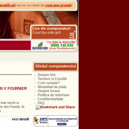
tentificati
sau sa va creati un
cont nou gratuit
!
Cos de cumparaturi
Cosul tau este gol!
Ghidul cumparatorului
-
Despre Noi
-
Termeni si Conditii
-
Cum cumpar?
-
Modalitati de plata
N V FOURNIER
-
Despre livrare
-
Politica de returnare
-
Confidentialitate
mai vechi si
-
FAQ
vin din Franta. In
...
vezi detalii