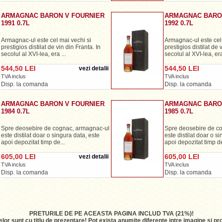
ARMAGNAC BARON V FOURNIER
ARMAGNAC BARO
1991 0.7L
1992 0.7L
Armagnac-ul este cel mai vechi si
Armagnac-ul este cel 
prestigios distilat de vin din Franta. In
prestigios distilat de 
secolul al XVI-lea, era ...
secolul al XVI-lea, era 
544,50 LEI
544,50 LEI
vezi detalii
TVA inclus
TVA inclus
Disp. la comanda
Disp. la comanda
ARMAGNAC BARON V FOURNIER
ARMAGNAC BARO
1984 0.7L
1985 0.7L
Spre deosebire de cognac, armagnac-ul
Spre deosebire de c
este distilat doar o singura data, este
este distilat doar o s
apoi depozitat timp de...
apoi depozitat timp de
605,00 LEI
605,00 LEI
vezi detalii
TVA inclus
TVA inclus
Disp. la comanda
Disp. la comanda
PRETURILE DE PE ACEASTA PAGINA INCLUD TVA (21%)!
lor sunt cu titlu de prezentare! Pot exista anumite diferente intre imagine si 