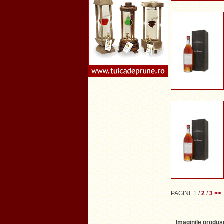
PAGINI:
1
/
2
/
3
>>
Imaginile produse