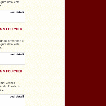
ingura data, este
...
vezi detalii
N V FOURNIER
ognac, armagnac-ul
ingura data, este
...
vezi detalii
N V FOURNIER
mai vechi si
vin din Franta. In
...
vezi detalii