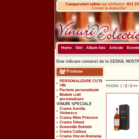
Cumparaturi online
sau telefonice:
021 25
Livrare la domiciliu!
Home
Stiri
Album foto
Articole
Eveni
Orar ridicare comenzi de la SEDIUL NOSTRU
Produse
PERSONALIZARE CUTII
VIN
PAGINI:
1
/
2
/
3
>>
Pachete personalizate
Modele cutii
personalizare
VINURI SPECIALE
Crama Aurelia
Visinescu
Crama Wine Princess
Crama Tohani
Domeniile Bohotin
Crama Catleya
Crama Vincon Romania