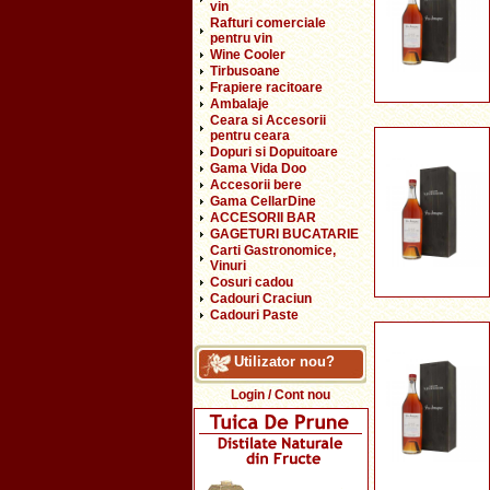
vin
Rafturi comerciale
pentru vin
Wine Cooler
Tirbusoane
Frapiere racitoare
Ambalaje
Ceara si Accesorii
pentru ceara
Dopuri si Dopuitoare
Gama Vida Doo
Accesorii bere
Gama CellarDine
ACCESORII BAR
GAGETURI BUCATARIE
Carti Gastronomice,
Vinuri
Cosuri cadou
Cadouri Craciun
Cadouri Paste
Utilizator nou?
Login / Cont nou