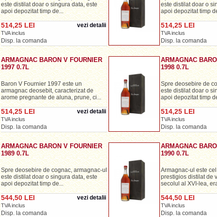
este distilat doar o singura data, este
este distilat doar o s
apoi depozitat timp de...
apoi depozitat timp de
514,25 LEI
514,25 LEI
vezi detalii
TVA inclus
TVA inclus
Disp. la comanda
Disp. la comanda
ARMAGNAC BARON V FOURNIER
ARMAGNAC BARO
1997 0.7L
1998 0.7L
Baron V Fournier 1997 este un
Spre deosebire de c
armagnac deosebit, caracterizat de
este distilat doar o s
arome pregnante de aluna, prune, ci...
apoi depozitat timp de
514,25 LEI
514,25 LEI
vezi detalii
TVA inclus
TVA inclus
Disp. la comanda
Disp. la comanda
ARMAGNAC BARON V FOURNIER
ARMAGNAC BARO
1989 0.7L
1990 0.7L
Spre deosebire de cognac, armagnac-ul
Armagnac-ul este cel 
este distilat doar o singura data, este
prestigios distilat de 
apoi depozitat timp de...
secolul al XVI-lea, era 
544,50 LEI
544,50 LEI
vezi detalii
TVA inclus
TVA inclus
Disp. la comanda
Disp. la comanda