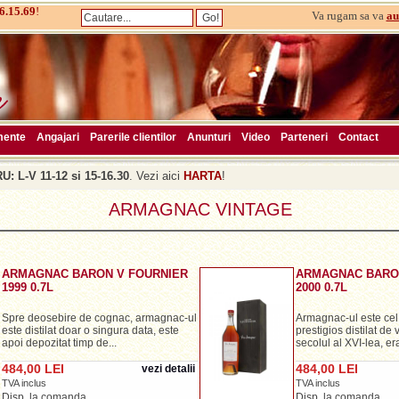
6.15.69
!
Va rugam sa va
au
mente
Angajari
Parerile clientilor
Anunturi
Video
Parteneri
Contact
: L-V 11-12 si 15-16.30
. Vezi aici
HARTA
!
ARMAGNAC VINTAGE
ARMAGNAC BARON V FOURNIER
ARMAGNAC BARO
1999 0.7L
2000 0.7L
Spre deosebire de cognac, armagnac-ul
Armagnac-ul este cel 
este distilat doar o singura data, este
prestigios distilat de 
apoi depozitat timp de...
secolul al XVI-lea, era 
484,00 LEI
484,00 LEI
vezi detalii
TVA inclus
TVA inclus
Disp. la comanda
Disp. la comanda