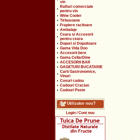
vin
Rafturi comerciale
pentru vin
Wine Cooler
Tirbusoane
Frapiere racitoare
Ambalaje
Ceara si Accesorii
pentru ceara
Dopuri si Dopuitoare
Gama Vida Doo
Accesorii bere
Gama CellarDine
ACCESORII BAR
GAGETURI BUCATARIE
Carti Gastronomice,
Vinuri
Cosuri cadou
Cadouri Craciun
Cadouri Paste
Utilizator nou?
Login / Cont nou