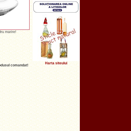
tru marire!
Harta siteului
produsul comandat!