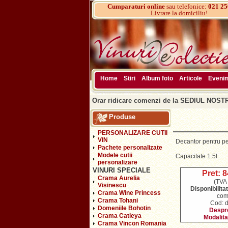
Cumparaturi online
sau telefonice:
021 25
Livrare la domiciliu!
Home
Stiri
Album foto
Articole
Eveni
Orar ridicare comenzi de la SEDIUL NOSTRU
Produse
PERSONALIZARE CUTII
VIN
Decantor pentru pen
Pachete personalizate
Modele cutii
Capacitate 1.5l.
personalizare
VINURI SPECIALE
Pret: 8
Crama Aurelia
(TVA 
Visinescu
Disponibilita
Crama Wine Princess
com
Crama Tohani
Cod: 
Domeniile Bohotin
Despre
Crama Catleya
Modalita
Crama Vincon Romania