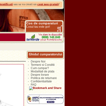
tentificati
sau sa va creati un
cont nou gratuit
!
Cos de cumparaturi
Cosul tau este gol!
Ghidul cumparatorului
-
Despre Noi
-
Termeni si Conditii
-
Cum cumpar?
-
Modalitati de plata
-
Despre livrare
-
Politica de returnare
-
Confidentialitate
-
FAQ