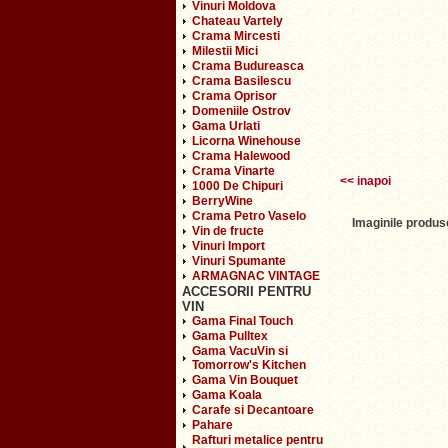
Vinuri Moldova
Chateau Vartely
Crama Mircesti
Milestii Mici
Crama Budureasca
Crama Basilescu
Crama Oprisor
Domeniile Ostrov
Gama Urlati
Licorna Winehouse
Crama Halewood
Crama Vinarte
<< inapoi
1000 De Chipuri
BerryWine
Crama Petro Vaselo
Imaginile produse
Vin de fructe
Vinuri Import
Vinuri Spumante
ARMAGNAC VINTAGE
ACCESORII PENTRU
VIN
Gama Final Touch
Gama Pulltex
Gama VacuVin si
Tomorrow's Kitchen
Gama Vin Bouquet
Gama Koala
Carafe si Decantoare
Pahare
Rafturi metalice pentru