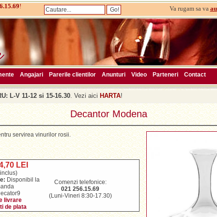
6.15.69
!
Va rugam sa va
au
mente
Angajari
Parerile clientilor
Anunturi
Video
Parteneri
Contact
: L-V 11-12 si 15-16.30
. Vezi aici
HARTA
!
Decantor Modena
tru servirea vinurilor rosii.
4,70 LEI
inclus)
te:
Disponibil la
Comenzi telefonice:
anda
021 256.15.69
decator9
(Luni-Vineri 8:30-17.30)
 livrare
ti de plata