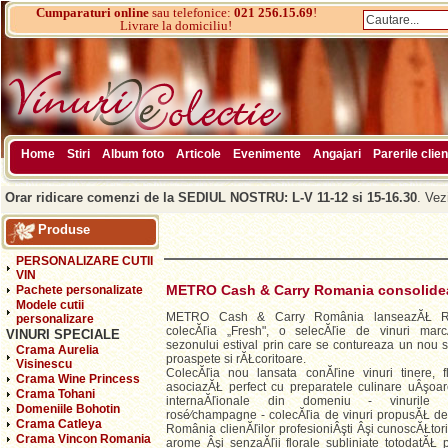
Cumparaturi online
sau telefonice:
021 256.15.69
!
Livrare la domiciliu!
Home
Stiri
Album foto
Articole
Evenimente
Angajari
Parerile clien
Orar ridicare comenzi de la SEDIUL NOSTRU: L-V 11-12 si 15-16.30
. Vez
Produse
PERSONALIZARE CUTII
VIN
METRO Cash & Carry Romania consolideaz
Pachete personalizate
Modele cutii
METRO Cash & Carry România lanseazĂŁ Ro
personalizare
colecĂľia „Fresh", o selecĂľie de vinuri mar
VINURI SPECIALE
sezonului estival prin care se contureaza un nou se
Crama Aurelia
proaspete si rĂŁcoritoare.
Visinescu
ColecĂľia nou lansata conĂľine vinuri tinere, f
Crama Wine Princess
asociazĂŁ perfect cu preparatele culinare uÂşoa
Crama Tohani
internaĂľionale din domeniu - vinurile pro
Domeniile Bohotin
rosé⁄champagne - colecĂľia de vinuri propusĂŁ 
Crama Catleya
România clienĂľilor profesioniÂşti Âşi cunoscĂŁtor
Crama Vincon Romania
arome Âşi senzaĂľii florale subliniate totodatĂŁ p