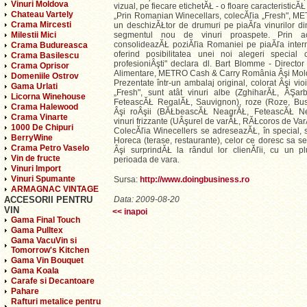
Vinuri Moldova
vizual, pe fiecare etichetĂŁ - o floare caracteristicĂ
Chateau Vartely
„Prin Romanian Winecellars, colecĂľia „Fresh", M
Crama Mircesti
un deschizĂŁtor de drumuri pe piaĂľa vinurilor d
Milestii Mici
segmentul nou de vinuri proaspete. Prin a
consolideazĂŁ poziĂľia Romaniei pe piaĂľa intern
Crama Budureasca
oferind posibilitatea unei noi alegeri special c
Crama Basilescu
profesioniÂşti" declara dl. Bart Blomme - Direct
Crama Oprisor
Alimentare, METRO Cash & Carry România Âşi Mol
Domeniile Ostrov
Prezentate într-un ambalaj original, colorat Âşi vioi
Gama Urlati
„Fresh", sunt atât vinuri albe (ZghiharĂŁ, ÂŞa
Licorna Winehouse
FeteascĂŁ RegalĂŁ, Sauvignon), roze (Roze, Bus
Crama Halewood
Âşi roÂşii (BĂŁbeascĂŁ NeagrĂŁ, FeteascĂŁ Ne
Crama Vinarte
vinuri frizzante (UÂşurel de varĂŁ, RĂŁcoros de Var
1000 De Chipuri
ColecĂľia Winecellers se adreseazĂŁ, în special, 
BerryWine
Horeca (terase, restaurante), celor ce doresc sa se
Crama Petro Vaselo
Âşi surprindĂŁ la rândul lor clienĂľii, cu un 
Vin de fructe
perioada de vara.
Vinuri Import
Vinuri Spumante
Sursa:
http://www.doingbusiness.ro
ARMAGNAC VINTAGE
ACCESORII PENTRU
Data: 2009-08-20
VIN
<< inapoi
Gama Final Touch
Gama Pulltex
Gama VacuVin si
Tomorrow's Kitchen
Gama Vin Bouquet
Gama Koala
Carafe si Decantoare
Pahare
Rafturi metalice pentru