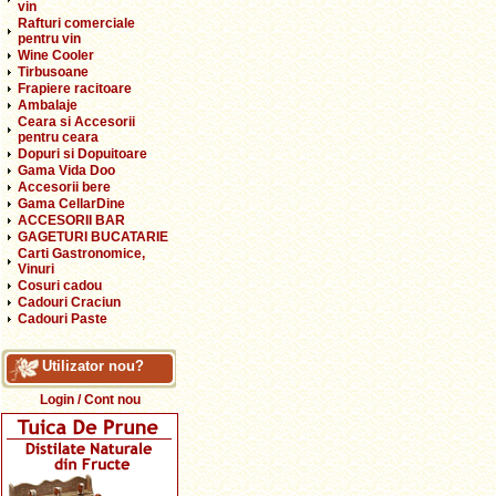
vin
Rafturi comerciale
pentru vin
Wine Cooler
Tirbusoane
Frapiere racitoare
Ambalaje
Ceara si Accesorii
pentru ceara
Dopuri si Dopuitoare
Gama Vida Doo
Accesorii bere
Gama CellarDine
ACCESORII BAR
GAGETURI BUCATARIE
Carti Gastronomice,
Vinuri
Cosuri cadou
Cadouri Craciun
Cadouri Paste
Utilizator nou?
Login / Cont nou