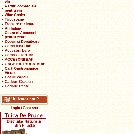
vin
Rafturi comerciale
pentru vin
Wine Cooler
Tirbusoane
Frapiere racitoare
Ambalaje
Ceara si Accesorii
pentru ceara
Dopuri si Dopuitoare
Gama Vida Doo
Accesorii bere
Gama CellarDine
ACCESORII BAR
GAGETURI BUCATARIE
Carti Gastronomice,
Vinuri
Cosuri cadou
Cadouri Craciun
Cadouri Paste
Utilizator nou?
Login / Cont nou