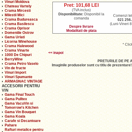
Vinuri Moldova
Pret: 101,68 LEI
Chateau Vartely
(TVA inclus)
Crama Mircesti
Disponibilitate:
Disponibil la
Milestii Mici
Comenzi tel
comanda
Crama Budureasca
021 256.
Crama Basilescu
(Luni-Vineri 
Despre livrare
Crama Oprisor
Modalitati de plata
Domeniile Ostrov
Gama Urlati
Licorna Winehouse
* Cli
Crama Halewood
Crama Vinarte
<< inapoi
1000 De Chipuri
BerryWine
PRETURILE DE PE 
Crama Petro Vaselo
Imaginile produselor sunt cu titlu de prezentare
Vin de fructe
Vinuri Import
Vinuri Spumante
ARMAGNAC VINTAGE
ACCESORII PENTRU
VIN
Gama Final Touch
Gama Pulltex
Gama VacuVin si
Tomorrow's Kitchen
Gama Vin Bouquet
Gama Koala
Carafe si Decantoare
Pahare
Rafturi metalice pentru