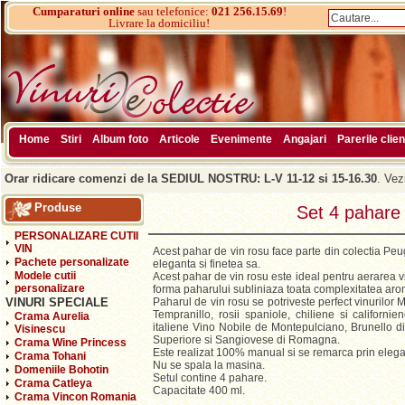
Cumparaturi online
sau telefonice:
021 256.15.69
!
Livrare la domiciliu!
Home
Stiri
Album foto
Articole
Evenimente
Angajari
Parerile clien
Orar ridicare comenzi de la SEDIUL NOSTRU: L-V 11-12 si 15-16.30
. Vez
Produse
Set 4 pahare
PERSONALIZARE CUTII
VIN
Acest pahar de vin rosu face parte din colectia Peug
Pachete personalizate
eleganta si finetea sa.
Modele cutii
Acest pahar de vin rosu este ideal pentru aerarea vin
personalizare
forma paharului subliniaza toata complexitatea arom
VINURI SPECIALE
Paharul de vin rosu se potriveste perfect vinurilor M
Tempranillo, rosii spaniole, chiliene si californie
Crama Aurelia
italiene Vino Nobile de Montepulciano, Brunello di
Visinescu
Superiore si Sangiovese di Romagna.
Crama Wine Princess
Este realizat 100% manual si se remarca prin elegant
Crama Tohani
Nu se spala la masina.
Domeniile Bohotin
Setul contine 4 pahare.
Crama Catleya
Capacitate 400 ml.
Crama Vincon Romania