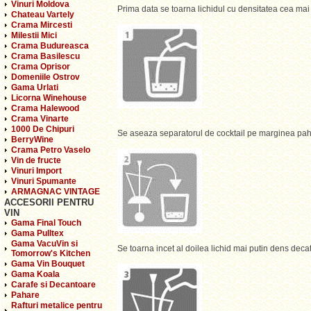
Vinuri Moldova
Prima data se toarna lichidul cu densitatea cea ma
Chateau Vartely
Crama Mircesti
Milestii Mici
Crama Budureasca
Crama Basilescu
Crama Oprisor
Domeniile Ostrov
Gama Urlati
Licorna Winehouse
Crama Halewood
Crama Vinarte
1000 De Chipuri
Se aseaza separatorul de cocktail pe marginea pah
BerryWine
Crama Petro Vaselo
Vin de fructe
Vinuri Import
Vinuri Spumante
ARMAGNAC VINTAGE
ACCESORII PENTRU
VIN
Gama Final Touch
Gama Pulltex
Gama VacuVin si
Se toarna incet al doilea lichid mai putin dens deca
Tomorrow's Kitchen
Gama Vin Bouquet
Gama Koala
Carafe si Decantoare
Pahare
Rafturi metalice pentru