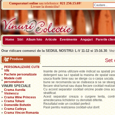
Cumparaturi online
sau telefonice:
021 256.15.69
!
Livrare la domiciliu!
Home
Stiri
Album foto
Articole
Evenimente
Angajari
Parerile clien
Orar ridicare comenzi de la SEDIUL NOSTRU: L-V 11-12 si 15-16.30
. Vez
Produse
Set 
PERSONALIZARE CUTII
VIN
Inainte de prima utilizare este indicat sa spalați p
Pachete personalizate
detergent sau sa-l spalati la masina de spalat vas
Modele cutii
usuca foarte bine sau se sterge cu o carpa uscata. 
personalizare
bune se recomanda sa se clateasca si sa se stearg
VINURI SPECIALE
fiecare strat turnat sau dupa fiecare cocktail realizat
Cu accest separator cocktail oricine poate crea ac
Crama Aurelia
stratificat.
Visinescu
Acest separator creaza o curgere lenta, contr
Crama Wine Princess
amestecarea lichidelor cu densitati diferite.
Crama Tohani
Rezultatul este un cocktail perfect
Domeniile Bohotin
Pasii pentru realizarea cocktail-ului dorit
Crama Catleya
Crama Vincon Romania