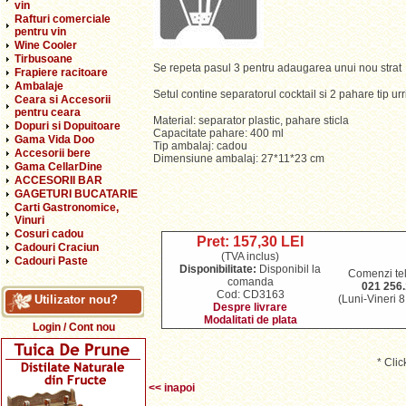
vin
Rafturi comerciale
pentru vin
Wine Cooler
Tirbusoane
Se repeta pasul 3 pentru adaugarea unui nou strat
Frapiere racitoare
Ambalaje
Setul contine separatorul cocktail si 2 pahare tip ur
Ceara si Accesorii
pentru ceara
Material: separator plastic, pahare sticla
Dopuri si Dopuitoare
Capacitate pahare: 400 ml
Gama Vida Doo
Tip ambalaj: cadou
Accesorii bere
Dimensiune ambalaj: 27*11*23 cm
Gama CellarDine
ACCESORII BAR
GAGETURI BUCATARIE
Carti Gastronomice,
Vinuri
Cosuri cadou
Pret: 157,30 LEI
Cadouri Craciun
(TVA inclus)
Cadouri Paste
Disponibilitate:
Disponibil la
Comenzi tel
comanda
021 256.
Cod: CD3163
Utilizator nou?
(Luni-Vineri 
Despre livrare
Modalitati de plata
Login / Cont nou
* Cli
<< inapoi